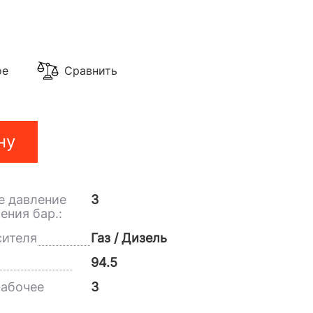
ое
Сравнить
ну
 давление
3
ения бар.:
сителя
Газ / Дизель
94.5
абочее
3