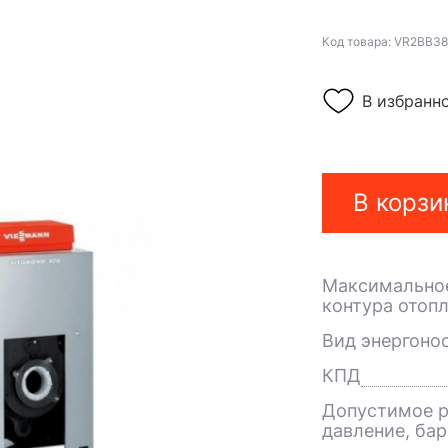
Код товара: VR2BB38
В избранн
В корзи
Максимальное
контура отопл
Вид энергоно
КПД
Допустимое р
давление, бар