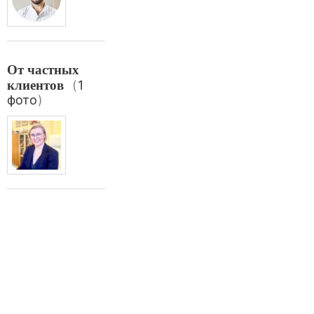
От частных
клиентов
(
1
фото
)