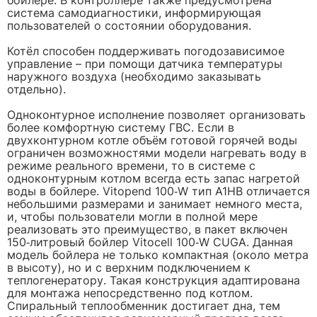
бойлере. В контроллере также предусмотрена
система самодиагностики, информирующая
пользователей о состоянии оборудования.
Котёл способен поддерживать погодозависимое
управление – при помощи датчика температуры
наружного воздуха (необходимо заказывать
отдельно).
Одноконтурное исполнение позволяет организовать
более комфортную систему ГВС. Если в
двухконтурном котле объём готовой горячей воды
ограничен возможностями модели нагревать воду в
режиме реального времени, то в системе с
одноконтурным котлом всегда есть запас нагретой
воды в бойлере. Vitopend 100‑W тип A1HB отличается
небольшими размерами и занимает немного места,
и, чтобы пользователи могли в полной мере
реализовать это преимущество, в пакет включен
150‑литровый бойлер Vitocell 100‑W CUGA. Данная
модель бойлера не только компактная (около метра
в высоту), но и с верхним подключением к
теплогенератору. Такая конструкция адаптирована
для монтажа непосредственно под котлом.
Спиральный теплообменник достигает дна, тем