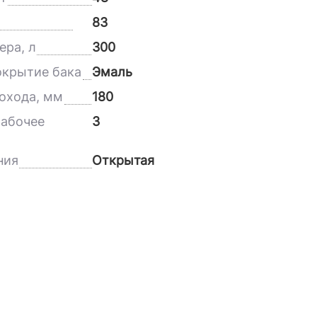
83
ера, л
300
окрытие бака
Эмаль
охода, мм
180
абочее
3
ния
Открытая