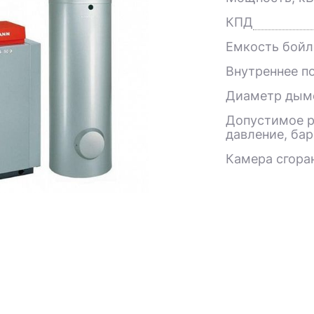
КПД
Емкость бойл
Внутреннее п
Диаметр дым
Допустимое р
давление, бар
Камера сгора