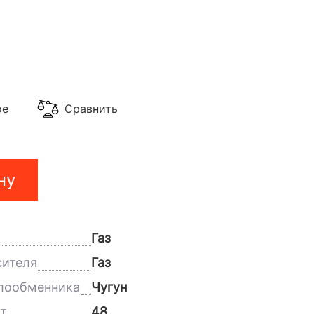
0
ое
Сравнить
ну
Газ
сителя
Газ
лообменника
Чугун
т
48