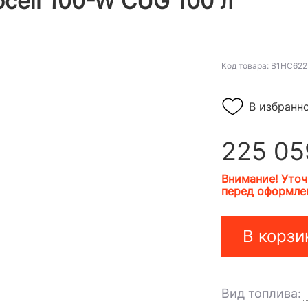
ocell 100-W CUG 100 л
Код товара: B1HC622
В избранн
225 05
Внимание! Уточ
перед оформлен
В корзи
Вид топлива: