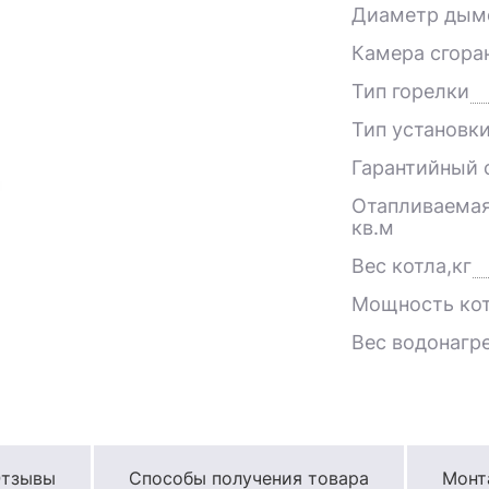
Диаметр дым
Камера сгора
Тип горелки
Тип установк
Гарантийный с
Отапливаемая
кв.м
Вес котла,кг
Мощность кот
Вес водонагре
тзывы
Способы получения товара
Монт