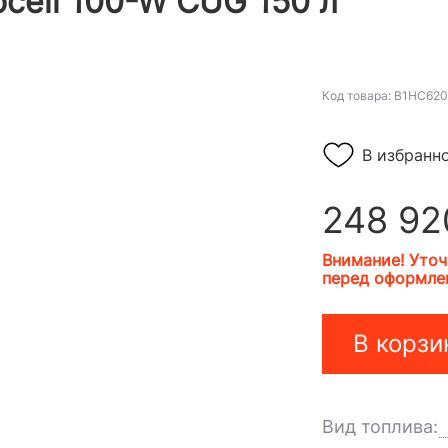
ocell 100-W CUG 150 л
Код товара: B1HC620
В избранн
248 92
Внимание! Уточ
перед оформлен
В корзи
Вид топлива: