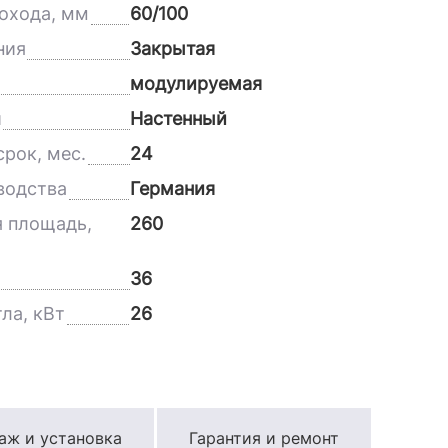
охода, мм
60/100
ния
Закрытая
модулируемая
и
Настенный
рок, мес.
24
водства
Германия
 площадь,
260
36
ла, кВт
26
аж и установка
Гарантия и ремонт