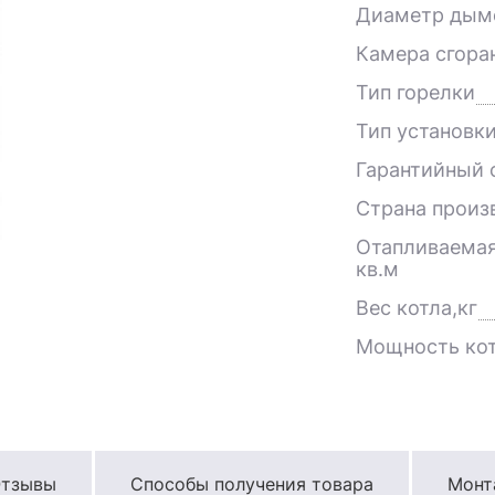
Диаметр дым
Камера сгора
Тип горелки
Тип установк
Гарантийный с
Страна произ
Отапливаемая
кв.м
Вес котла,кг
Мощность кот
тзывы
Способы получения товара
Монт