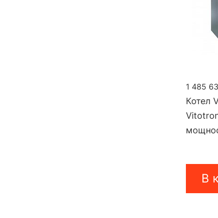
1 485 63
Котел V
Vitotro
мощнос
В 