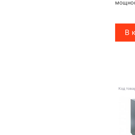
мощнос
В 
Код това