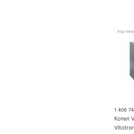
Код това
1 406 74
Котел V
Vitotro