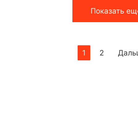
Показать ещ
1
2
Даль