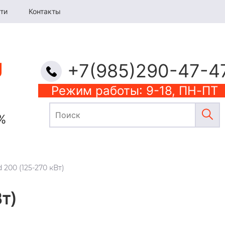
ти
Контакты
+7(985)290-47-4
Режим работы: 9-18, ПН-ПТ
%
 200 (125-270 кВт)
Вт)