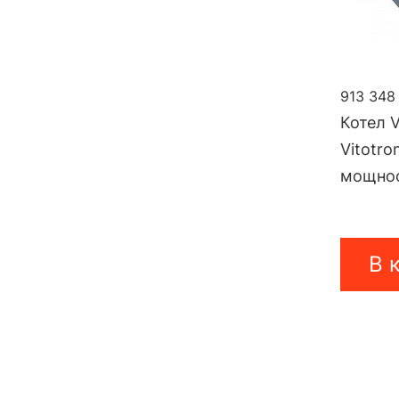
913 348
Котел V
Vitotro
мощнос
В 