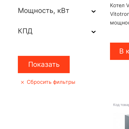
Котел V
Мощность, кВт
Vitotro
мощнос
КПД
В 
Сбросить фильтры
Код това