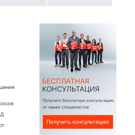
ышения
бросов
ПД
ют