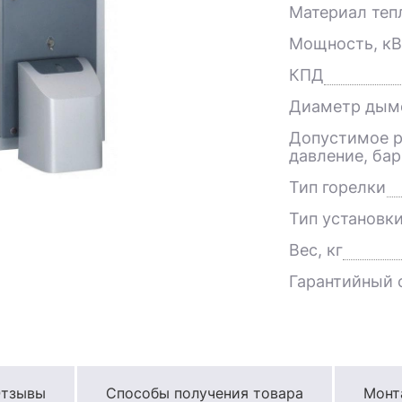
Материал теп
Мощность, кВ
КПД
Диаметр дым
Допустимое р
давление, бар
Тип горелки
Тип установк
Вес, кг
Гарантийный с
тзывы
Способы получения товара
Монт