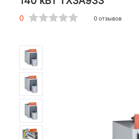
140 кВт TX3A933
0
0 отзывов