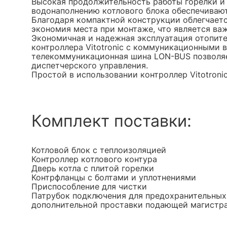
Высокая продолжительность работы горелки и
водонаполнению котлового блока обеспечиваю
Благодаря компактной конструкции облегчаетс
экономия места при монтаже, что является в
Экономичная и надежная эксплуатация отопит
контроллера Vitotronic с коммуникационными
телекоммуникационная шина LON-BUS позволяе
диспетчерского управления.
Простой в использовании контроллер Vitotroni
Комплект поставки:
Котловой блок с теплоизоляцией
Контроллер котлового контура
Дверь котла с плитой горелки
Контрфланцы с болтами и уплотнениями
Приспособление для чистки
Патрубок подключения для предохранительных 
дополнительной проставки подающей магистра