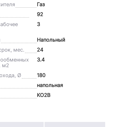
сителя
Газ
92
абочее
3
и
Напольный
рок, мес.
24
лообменных
3.4
, м2
охода, Ø
180
напольная
KO2B