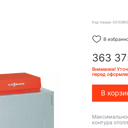
Код товара: GS1D883
В избранн
363 37
Внимание! Уточ
перед оформлен
В корзи
Максимальное
контура отопл