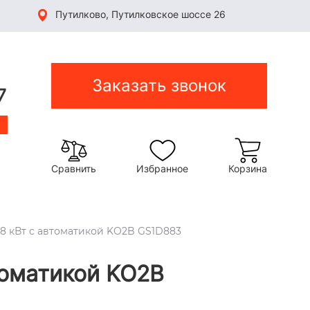
Путилково, Путилковское шоссе 26
Заказать звонок
7
Сравнить
Избранное
Корзина
 48 кВт c автоматикой KO2B GS1D883
томатикой KO2B