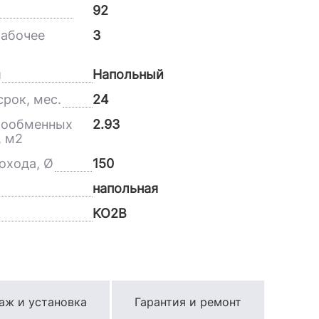
92
абочее
3
и
Напольный
рок, мес.
24
лообменных
2.93
, м2
охода, Ø
150
напольная
KO2B
аж и установка
Гарантия и ремонт