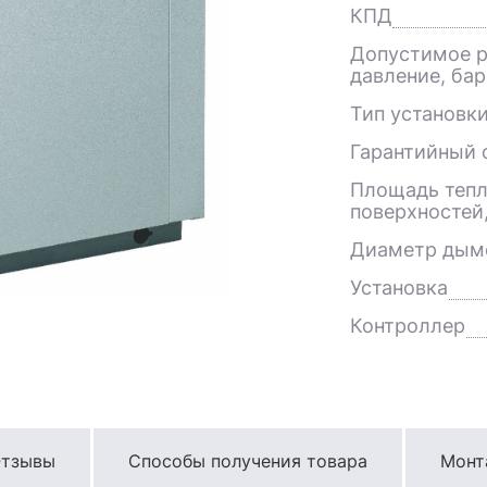
КПД
Допустимое р
давление, бар
Тип установк
Гарантийный с
Площадь теп
поверхностей
Диаметр дым
Установка
Контроллер
тзывы
Способы получения товара
Монт