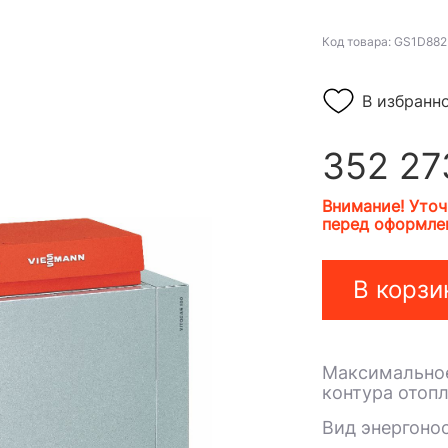
Код товара: GS1D882
В избранн
352 27
Внимание! Уточ
перед оформлен
В корзи
Максимальное
контура отопл
Вид энергоно