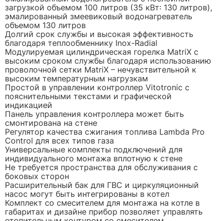
загрузкой объемом 100 литров (35 кВт: 130 литров),
эмалированный змеевиковый водонагреватель
объемом 130 литров
Долгий срок службы и высокая эффективность
благодаря теплообменнику Inox-Radial
Модулируемая цилиндрическая горелка MatriX с
высоким сроком службы благодаря использованию
проволочной сетки MatriX – нечувствительной к
высоким температурным нагрузкам
Простой в управлении контроллер Vitotronic с
пояснительными текстами и графической
индикацией
Панель управления контроллера может быть
смонтирована на стене
Регулятор качества сжигания топлива Lambda Pro
Control для всех типов газа
Универсальные комплекты подключений для
индивидуального монтажа вплотную к стене
Не требуется пространства для обслуживания с
боковых сторон
Расширительный бак для ГВС и циркуляционный
насос могут быть интегрированы в котел
Комплект со смесителем для монтажа на котле в
габаритах и дизайне прибор позволяет управлять
отопительным контуром со смесителем