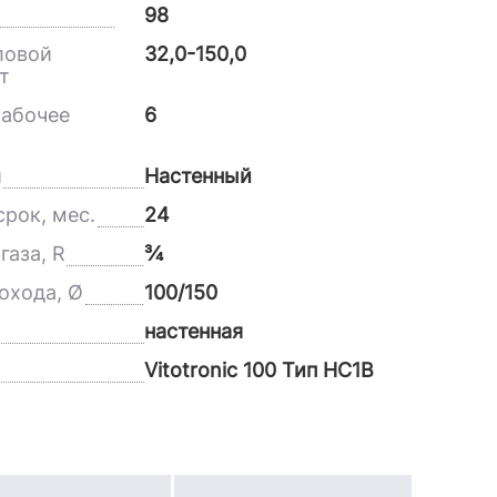
98
ловой
32,0-150,0
т
абочее
6
и
Настенный
рок, мес.
24
газа, R
¾
охода, Ø
100/150
настенная
Vitotronic 100 Тип HC1B